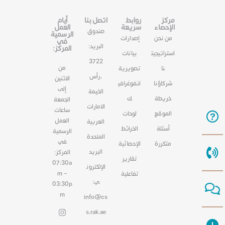
مركز
روابط
اتصل بنا
أيام
الإحصاء
سريعة
العمل
صندوق
الرسمية
من نحن
إصدارات
في
البريد:
المركز:
استراتيجيت
بيانات
3722
من
نا
تصويرية
،رأس
الاثنين
شركاؤنا
انفوغرافي
إلى
الخيمة
خريطة
ك
الجمعة
الامارات
ساعات
الموقع
لوحات
العمل
العربية
أسئلة
الخرائط
الرسمية
المتحدة
في
متكررة
الإحصائية
البريد
المركز:
تقارير
07:30a
الإلكترون
m –
تفاعلية
ي:
03:30p
m
info@cs
s.rak.ae