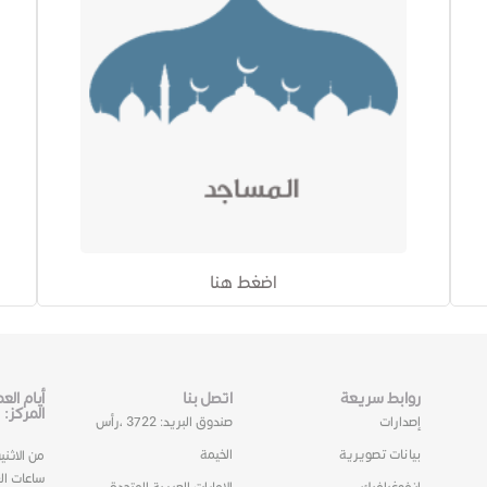
اضغط هنا
روابط سريعة
اتصل بنا
أيام ال
المركز:
إصدارات
صندوق البريد: 3722 ،رأس
بيانات تصويرية
الخيمة
من الاثني
ساعات ال
انفوغرافيك
الامارات العربية المتحدة