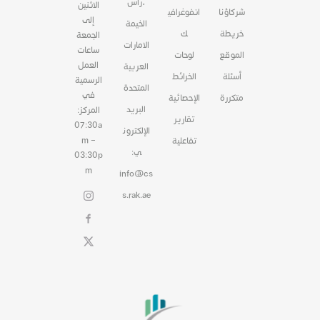
،رأس
الاثنين
شركاؤنا
انفوغرافي
إلى
الخيمة
خريطة
ك
الجمعة
الامارات
ساعات
الموقع
لوحات
العمل
العربية
أسئلة
الخرائط
الرسمية
المتحدة
في
متكررة
الإحصائية
البريد
المركز:
تقارير
07:30a
الإلكترون
m –
تفاعلية
ي:
03:30p
m
info@cs
s.rak.ae