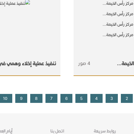
خيمة...
4 صور
تنفيذ عملية إخلاء وهمي في
10
9
8
7
6
5
4
3
2
روابط سريعة
اتصل بنا
أيام ال