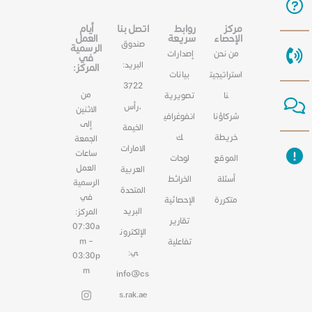
مركز
روابط
اتصل بنا
أيام
الإحصاء
سريعة
العمل
صندوق
الرسمية
من نحن
إصدارات
في
البريد:
المركز:
استراتيجيت
بيانات
3722
من
نا
تصويرية
،رأس
الاثنين
شركاؤنا
انفوغرافي
إلى
الخيمة
خريطة
ك
الجمعة
الامارات
ساعات
الموقع
لوحات
العمل
العربية
أسئلة
الخرائط
الرسمية
المتحدة
في
متكررة
الإحصائية
البريد
المركز:
تقارير
07:30a
الإلكترون
m –
تفاعلية
ي:
03:30p
m
info@cs
s.rak.ae