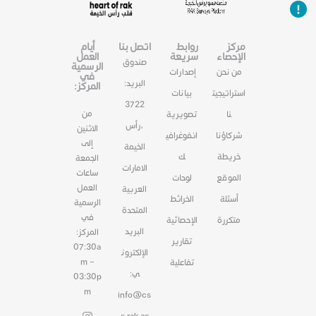
مركز
روابط
اتصل بنا
أيام
الإحصاء
سريعة
العمل
صندوق
الرسمية
من نحن
إصدارات
في
البريد:
المركز:
استراتيجيت
بيانات
3722
من
نا
تصويرية
،رأس
الاثنين
شركاؤنا
انفوغرافي
إلى
الخيمة
خريطة
ك
الجمعة
الامارات
ساعات
الموقع
لوحات
العمل
العربية
أسئلة
الخرائط
الرسمية
المتحدة
في
متكررة
الإحصائية
البريد
المركز:
تقارير
07:30a
الإلكترون
m –
تفاعلية
ي:
03:30p
m
info@cs
s.rak.ae