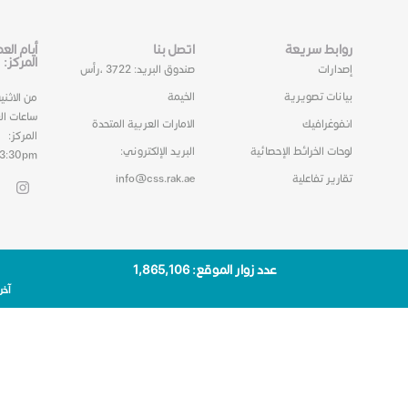
روابط سريعة
اتصل بنا
أيام ال
المركز:
إصدارات
صندوق البريد: 3722 ،رأس
بيانات تصويرية
الخيمة
من الاثني
ساعات ال
انفوغرافيك
الامارات العربية المتحدة
المركز:
لوحات الخرائط الإحصائية
البريد الإلكتروني:
03:30pm
تقارير تفاعلية
info@css.rak.ae
عدد زوار الموقع: 1٬865٬106
آخر