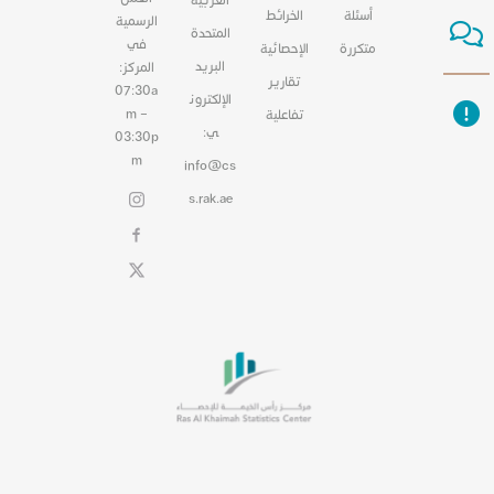
أسئلة
الخرائط
الرسمية
المتحدة
في
متكررة
الإحصائية
البريد
المركز:
تقارير
07:30a
الإلكترون
m –
تفاعلية
ي:
03:30p
m
info@cs
s.rak.ae