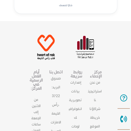
شكرًا لتفهمك
مركز
روابط
اتصل بنا
أيام
الإحصاء
سريعة
العمل
صندوق
الرسمية
من نحن
إصدارات
في
البريد:
المركز:
استراتيجيت
بيانات
3722
من
نا
تصويرية
،رأس
الاثنين
شركاؤنا
انفوغرافي
إلى
الخيمة
خريطة
ك
الجمعة
الامارات
ساعات
الموقع
لوحات
العمل
العربية