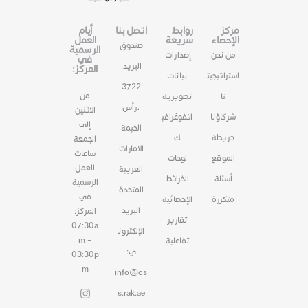
مركز
روابط
اتصل بنا
أيام
الإحصاء
سريعة
العمل
صندوق
الرسمية
من نحن
إصدارات
في
البريد:
المركز:
استراتيجيت
بيانات
3722
من
نا
تصويرية
،رأس
الاثنين
شركاؤنا
انفوغرافي
إلى
الخيمة
خريطة
ك
الجمعة
الامارات
ساعات
الموقع
لوحات
العمل
العربية
أسئلة
الخرائط
الرسمية
المتحدة
في
متكررة
الإحصائية
البريد
المركز:
تقارير
07:30a
الإلكترون
m –
تفاعلية
ي:
03:30p
m
info@cs
s.rak.ae