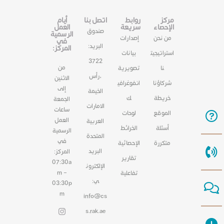
مركز
روابط
اتصل بنا
أيام
الإحصاء
سريعة
العمل
صندوق
الرسمية
من نحن
إصدارات
في
البريد:
المركز:
استراتيجيت
بيانات
3722
من
نا
تصويرية
،رأس
الاثنين
شركاؤنا
انفوغرافي
إلى
الخيمة
خريطة
ك
الجمعة
الامارات
ساعات
الموقع
لوحات
العمل
العربية
أسئلة
الخرائط
الرسمية
المتحدة
في
متكررة
الإحصائية
البريد
المركز:
تقارير
07:30a
الإلكترون
m –
تفاعلية
ي:
03:30p
m
info@cs
s.rak.ae