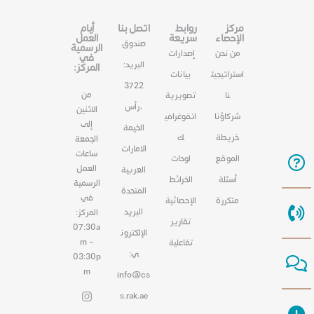
مركز
روابط
اتصل بنا
أيام
الإحصاء
سريعة
العمل
صندوق
الرسمية
من نحن
إصدارات
في
البريد:
المركز:
استراتيجيت
بيانات
3722
من
نا
تصويرية
،رأس
الاثنين
شركاؤنا
انفوغرافي
إلى
الخيمة
خريطة
ك
الجمعة
الامارات
ساعات
الموقع
لوحات
العمل
العربية
أسئلة
الخرائط
الرسمية
المتحدة
في
متكررة
الإحصائية
البريد
المركز:
تقارير
07:30a
الإلكترون
m –
تفاعلية
ي:
03:30p
m
info@cs
s.rak.ae