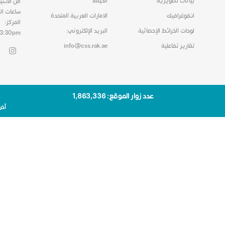
بيانات تصويرية
الخيمة
من الاثني
ساعات ال
انفوغرافيك
الامارات العربية المتحدة
المركز:
لوحات الخرائط الإحصائية
البريد الإلكتروني:
03:30pm
تقارير تفاعلية
info@css.rak.ae
عدد زوار الموقع: 1٬863٬336
آخر