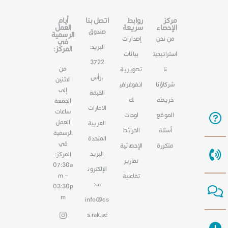
مركز
روابط
اتصل بنا
أيام
الإحصاء
سريعة
العمل
صندوق
الرسمية
من نحن
إصدارات
في
البريد:
المركز:
استراتيجيت
بيانات
3722
من
نا
تصويرية
،رأس
الاثنين
شركاؤنا
انفوغرافي
إلى
الخيمة
خريطة
ك
الجمعة
الامارات
ساعات
الموقع
لوحات
العمل
العربية
أسئلة
الخرائط
الرسمية
المتحدة
في
متكررة
الإحصائية
البريد
المركز:
تقارير
07:30a
الإلكترون
m –
تفاعلية
ي:
03:30p
m
info@cs
s.rak.ae