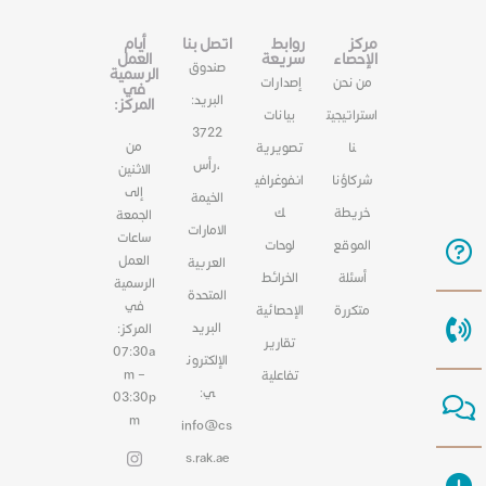
مركز
روابط
اتصل بنا
أيام
الإحصاء
سريعة
العمل
صندوق
الرسمية
من نحن
إصدارات
في
البريد:
المركز:
استراتيجيت
بيانات
3722
من
نا
تصويرية
،رأس
الاثنين
شركاؤنا
انفوغرافي
إلى
الخيمة
خريطة
ك
الجمعة
الامارات
ساعات
الموقع
لوحات
العمل
العربية
أسئلة
الخرائط
الرسمية
المتحدة
في
متكررة
الإحصائية
البريد
المركز:
تقارير
07:30a
الإلكترون
m –
تفاعلية
ي:
03:30p
m
info@cs
s.rak.ae