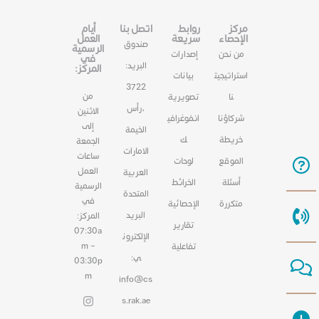
مركز
روابط
اتصل بنا
أيام
الإحصاء
سريعة
العمل
صندوق
الرسمية
من نحن
إصدارات
في
البريد:
المركز:
استراتيجيت
بيانات
3722
من
نا
تصويرية
،رأس
الاثنين
شركاؤنا
انفوغرافي
إلى
الخيمة
خريطة
ك
الجمعة
الامارات
ساعات
الموقع
لوحات
العمل
العربية
أسئلة
الخرائط
الرسمية
المتحدة
في
متكررة
الإحصائية
البريد
المركز:
تقارير
07:30a
الإلكترون
m –
تفاعلية
ي:
03:30p
m
info@cs
s.rak.ae