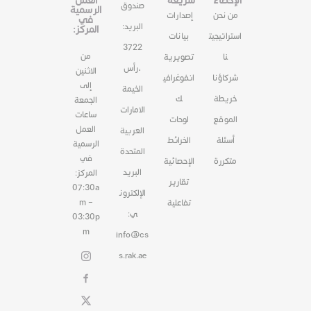
الإحصاء
سريعة
العمل
صندوق
الرسمية
من نحن
إصدارات
في
البريد:
المركز:
استراتيجيت
بيانات
3722
من
نا
تصويرية
،رأس
الاثنين
شركاؤنا
انفوغرافي
إلى
الخيمة
خريطة
ك
الجمعة
الامارات
ساعات
الموقع
لوحات
العمل
العربية
أسئلة
الخرائط
الرسمية
المتحدة
في
متكررة
الإحصائية
البريد
المركز:
تقارير
07:30a
الإلكترون
m –
تفاعلية
ي:
03:30p
m
info@cs
s.rak.ae