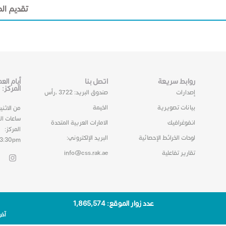
تقديم ال
روابط سريعة
اتصل بنا
أيام ال
المركز:
إصدارات
صندوق البريد: 3722 ،رأس
بيانات تصويرية
الخيمة
من الاثني
ساعات ال
انفوغرافيك
الامارات العربية المتحدة
المركز:
لوحات الخرائط الإحصائية
البريد الإلكتروني:
03:30pm
تقارير تفاعلية
info@css.rak.ae
عدد زوار الموقع: 1٬865٬574
آخر