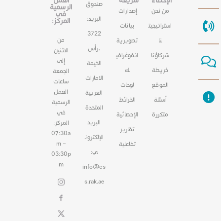
الإحصاء
سريعة
العمل
صندوق
الرسمية
من نحن
إصدارات
في
البريد:
المركز:
استراتيجيت
بيانات
3722
من
نا
تصويرية
،رأس
الاثنين
شركاؤنا
انفوغرافي
إلى
الخيمة
خريطة
ك
الجمعة
الامارات
ساعات
الموقع
لوحات
العمل
العربية
أسئلة
الخرائط
الرسمية
المتحدة
في
متكررة
الإحصائية
البريد
المركز:
تقارير
07:30a
الإلكترون
m –
تفاعلية
ي:
03:30p
m
info@cs
s.rak.ae