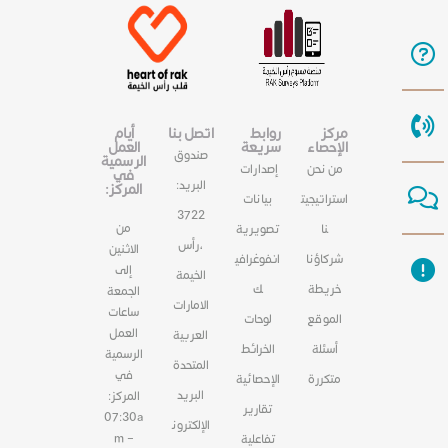
مركز
روابط
اتصل بنا
أيام
الإحصاء
سريعة
العمل
صندوق
الرسمية
من نحن
إصدارات
في
البريد:
المركز:
استراتيجيت
بيانات
3722
من
نا
تصويرية
،رأس
الاثنين
شركاؤنا
انفوغرافي
إلى
الخيمة
خريطة
ك
الجمعة
الامارات
ساعات
الموقع
لوحات
العمل
العربية
أسئلة
الخرائط
الرسمية
المتحدة
في
متكررة
الإحصائية
البريد
المركز:
تقارير
07:30a
الإلكترون
m –
تفاعلية