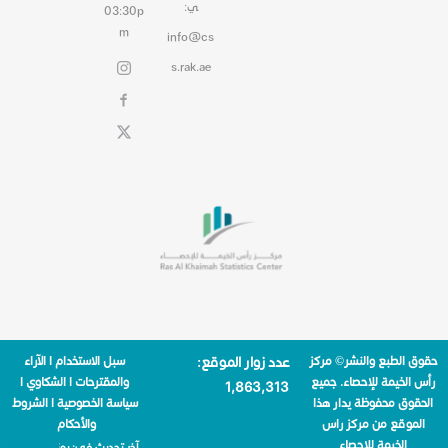
ي:
03:30p
m
info@cs
s.rak.ae
حقوق الطبع والنشر© مركز
عدد زوار الموقع:
سبل الاستخدام
|
الآراء
رأس الخيمة للإحصاء. جميع
والمقترحات
|
الشكاوي
|
1٬863٬313
الحقوق محفوظة يدار هذا
سياسة الخصوصية
|
الشروط
الموقع من مركز راس
والأحكام
الخيمة للإحصاء
آخر تحديث في:
يونيو 2,