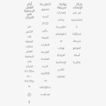
مركز
روابط
اتصل بنا
أيام
الإحصاء
سريعة
العمل
صندوق
الرسمية
من نحن
إصدارات
في
البريد:
المركز:
استراتيجيت
بيانات
3722
من
نا
تصويرية
،رأس
الاثنين
شركاؤنا
انفوغرافي
إلى
الخيمة
خريطة
ك
الجمعة
الامارات
ساعات
الموقع
لوحات
العمل
العربية
أسئلة
الخرائط
الرسمية
المتحدة
في
متكررة
الإحصائية
البريد
المركز:
تقارير
07:30a
الإلكترون
m –
تفاعلية
ي:
03:30p
m
info@cs
s.rak.ae