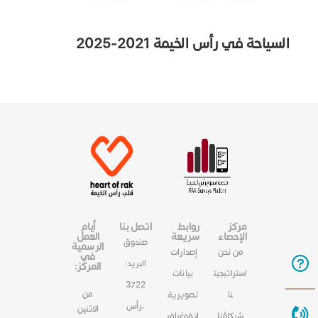
السياحة في رأس الخيمة 2021-2025
مركز
روابط
اتصل بنا
أيام
الإحصاء
سريعة
العمل
صندوق
الرسمية
من نحن
إصدارات
في
البريد:
المركز:
استراتيجيت
بيانات
3722
من
نا
تصويرية
،رأس
الاثنين
شركاؤنا
انفوغرافي