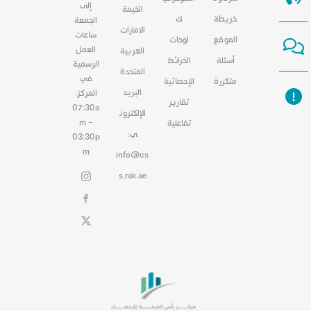
إلى
الخيمة
خريطة
ك
الجمعة
الامارات
ساعات
الموقع
لوحات
العمل
العربية
أسئلة
الخرائط
الرسمية
المتحدة
في
متكررة
الإحصائية
البريد
المركز:
تقارير
07:30a
الإلكترون
m –
تفاعلية
ي:
03:30p
m
info@cs
s.rak.ae