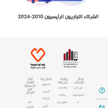
الشركاء التجاريون الرئيسيون 2010-2024
مركز
روابط
اتصل بنا
أيام
الإحصاء
سريعة
العمل
صندوق
الرسمية
من نحن
إصدارات
في
البريد:
المركز:
استراتيجيت
بيانات
3722
من
نا
تصويرية
،رأس
الاثنين