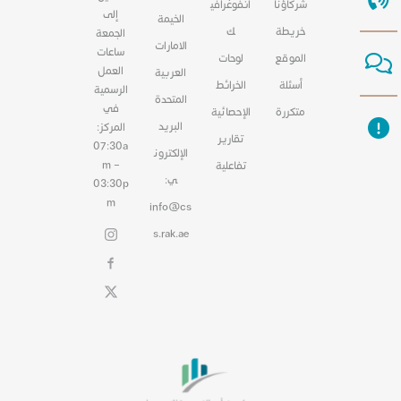
شركاؤنا
انفوغرافي
إلى
الخيمة
خريطة
ك
الجمعة
الامارات
ساعات
الموقع
لوحات
العمل
العربية
أسئلة
الخرائط
الرسمية
المتحدة
في
متكررة
الإحصائية
البريد
المركز:
تقارير
07:30a
الإلكترون
m –
تفاعلية
ي:
03:30p
m
info@cs
s.rak.ae