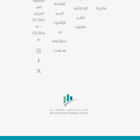
الرسمية
المتحدة
في
متكررة
الإحصائية
البريد
المركز:
تقارير
07:30a
الإلكترون
m –
تفاعلية
ي:
03:30p
m
info@cs
s.rak.ae