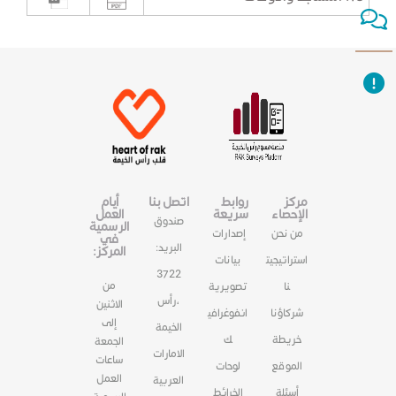
مركز
روابط
اتصل بنا
أيام
الإحصاء
سريعة
العمل
صندوق
الرسمية
من نحن
إصدارات
في
البريد:
المركز:
استراتيجيت
بيانات
3722
من
نا
تصويرية
،رأس
الاثنين
شركاؤنا
انفوغرافي
إلى
الخيمة
خريطة
ك
الجمعة
الامارات
ساعات
الموقع
لوحات
العمل
العربية
أسئلة
الخرائط