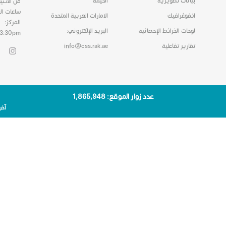
بيانات تصويرية
الخيمة
من الاثني
ساعات ال
انفوغرافيك
الامارات العربية المتحدة
المركز:
لوحات الخرائط الإحصائية
البريد الإلكتروني:
03:30pm
تقارير تفاعلية
info@css.rak.ae
عدد زوار الموقع: 1٬865٬948
آخر