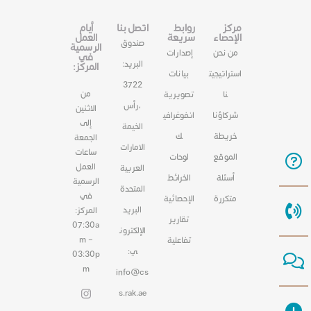
مركز
روابط
اتصل بنا
أيام
الإحصاء
سريعة
العمل
صندوق
الرسمية
من نحن
إصدارات
في
البريد:
المركز:
استراتيجيت
بيانات
3722
من
نا
تصويرية
،رأس
الاثنين
شركاؤنا
انفوغرافي
إلى
الخيمة
خريطة
ك
الجمعة
الامارات
ساعات
الموقع
لوحات
العمل
العربية
أسئلة
الخرائط
الرسمية
المتحدة
في
متكررة
الإحصائية
البريد
المركز:
تقارير
07:30a
الإلكترون
m –
تفاعلية
ي:
03:30p
m
info@cs
s.rak.ae