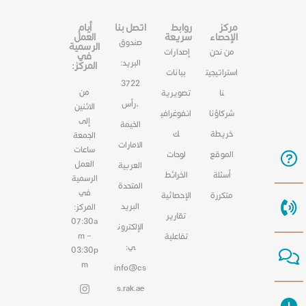
مركز
روابط
اتصل بنا
أيام
الإحصاء
سريعة
العمل
صندوق
الرسمية
من نحن
إصدارات
في
البريد:
المركز:
استراتيجيت
بيانات
3722
من
نا
تصويرية
،رأس
الاثنين
شركاؤنا
انفوغرافي
إلى
الخيمة
خريطة
ك
الجمعة
الامارات
ساعات
الموقع
لوحات
العمل
العربية
أسئلة
الخرائط
الرسمية
المتحدة
في
متكررة
الإحصائية
البريد
المركز:
تقارير
07:30a
الإلكترون
m –
تفاعلية
ي:
03:30p
m
info@cs
s.rak.ae