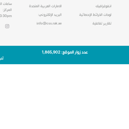
ساعات ال
انفوغرافيك
الامارات العربية المتحدة
المركز:
لوحات الخرائط الإحصائية
البريد الإلكتروني:
03:30pm
تقارير تفاعلية
info@css.rak.ae
عدد زوار الموقع: 1٬865٬902
آخر