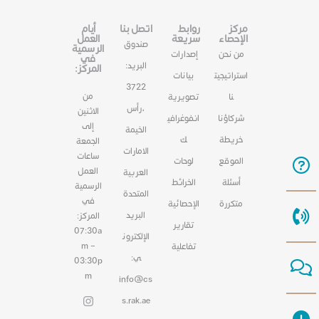
مركز
روابط
اتصل بنا
أيام
الإحصاء
سريعة
العمل
صندوق
الرسمية
من نحن
إصدارات
في
البريد:
المركز:
استراتيجيت
بيانات
3722
من
نا
تصويرية
،رأس
الاثنين
شركاؤنا
انفوغرافي
إلى
الخيمة
خريطة
ك
الجمعة
الامارات
ساعات
الموقع
لوحات
العمل
العربية
أسئلة
الخرائط
الرسمية
المتحدة
في
متكررة
الإحصائية
البريد
المركز:
تقارير
07:30a
الإلكترون
m –
تفاعلية
ي:
03:30p
m
info@cs
s.rak.ae