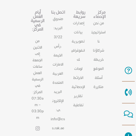
مركز
روابط
اتصل بنا
أيام
الإحصاء
سريعة
العمل
صندوق
الرسمية
من نحن
إصدارات
في
البريد:
المركز:
استراتيجيت
بيانات
3722
من
نا
تصويرية
،رأس
الاثنين
شركاؤنا
انفوغرافي
إلى
الخيمة
خريطة
ك
الجمعة
الامارات
ساعات
الموقع
لوحات
العمل
العربية
أسئلة
الخرائط
الرسمية
المتحدة
في
متكررة
الإحصائية
البريد
المركز:
تقارير
07:30a
الإلكترون
m –
تفاعلية
ي:
03:30p
m
info@cs
s.rak.ae