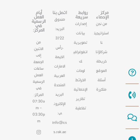
مركز
روابط
اتصل بنا
أيام
الإحصاء
سريعة
العمل
صندوق
الرسمية
من نحن
إصدارات
في
البريد:
المركز:
استراتيجيت
بيانات
3722
من
نا
تصويرية
،رأس
الاثنين
شركاؤنا
انفوغرافي
إلى
الخيمة
خريطة
ك
الجمعة
الامارات
ساعات
الموقع
لوحات
العمل
العربية
أسئلة
الخرائط
الرسمية
المتحدة
في
متكررة
الإحصائية
البريد
المركز:
تقارير
07:30a
الإلكترون
m –
تفاعلية
ي:
03:30p
m
info@cs
s.rak.ae