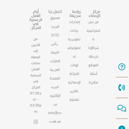
مركز
روابط
اتصل بنا
أيام
الإحصاء
سريعة
العمل
صندوق
الرسمية
من نحن
إصدارات
في
البريد:
المركز:
استراتيجيت
بيانات
3722
من
نا
تصويرية
،رأس
الاثنين
شركاؤنا
انفوغرافي
إلى
الخيمة
خريطة
ك
الجمعة
الامارات
ساعات
الموقع
لوحات
العمل
العربية
أسئلة
الخرائط
الرسمية
المتحدة
في
متكررة
الإحصائية
البريد
المركز:
تقارير
07:30a
الإلكترون
m –
تفاعلية
ي:
03:30p
m
info@cs
s.rak.ae