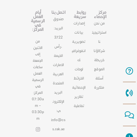
مركز
روابط
اتصل بنا
أيام
الإحصاء
سريعة
العمل
صندوق
الرسمية
من نحن
إصدارات
في
البريد:
المركز:
استراتيجيت
بيانات
3722
من
نا
تصويرية
،رأس
الاثنين
شركاؤنا
انفوغرافي
إلى
الخيمة
خريطة
ك
الجمعة
الامارات
ساعات
الموقع
لوحات
العمل
العربية
أسئلة
الخرائط
الرسمية
المتحدة
في
متكررة
الإحصائية
البريد
المركز:
تقارير
07:30a
الإلكترون
m –
تفاعلية
ي:
03:30p
m
info@cs
s.rak.ae