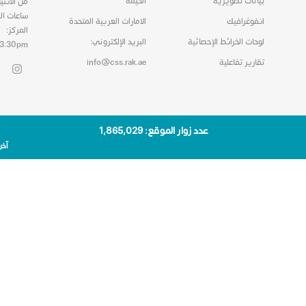
بيانات تصويرية
الخيمة
من الاثني
ساعات ال
انفوغرافيك
الامارات العربية المتحدة
المركز:
لوحات الخرائط الإحصائية
البريد الإلكتروني:
03:30pm
تقارير تفاعلية
info@css.rak.ae
عدد زوار الموقع: 1٬865٬029
آخر