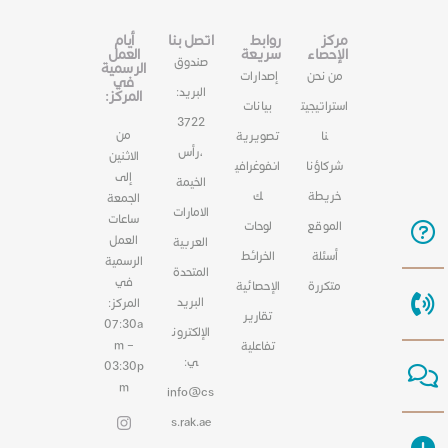
مركز
روابط
اتصل بنا
أيام
الإحصاء
سريعة
العمل
صندوق
الرسمية
من نحن
إصدارات
في
البريد:
المركز:
استراتيجيت
بيانات
3722
من
نا
تصويرية
،رأس
الاثنين
شركاؤنا
انفوغرافي
إلى
الخيمة
خريطة
ك
الجمعة
الامارات
ساعات
الموقع
لوحات
العمل
العربية
أسئلة
الخرائط
الرسمية
المتحدة
في
متكررة
الإحصائية
البريد
المركز:
تقارير
07:30a
الإلكترون
m –
تفاعلية
ي:
03:30p
m
info@cs
s.rak.ae