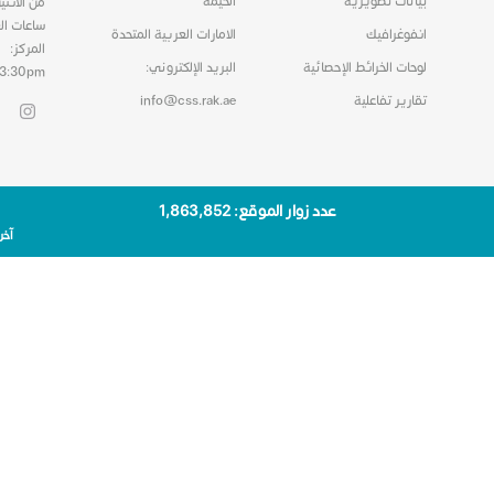
بيانات تصويرية
الخيمة
من الاثني
ساعات ال
انفوغرافيك
الامارات العربية المتحدة
المركز:
لوحات الخرائط الإحصائية
البريد الإلكتروني:
03:30pm
تقارير تفاعلية
info@css.rak.ae
عدد زوار الموقع: 1٬863٬852
آخر