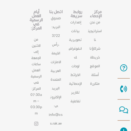
مركز
روابط
اتصل بنا
أيام
الإحصاء
سريعة
العمل
صندوق
الرسمية
من نحن
إصدارات
في
البريد:
المركز:
استراتيجيت
بيانات
3722
من
نا
تصويرية
،رأس
الاثنين
شركاؤنا
انفوغرافي
إلى
الخيمة
خريطة
ك
الجمعة
الامارات
ساعات
الموقع
لوحات
العمل
العربية
أسئلة
الخرائط
الرسمية
المتحدة
في
متكررة
الإحصائية
البريد
المركز:
تقارير
07:30a
الإلكترون
m –
تفاعلية
ي:
03:30p
m
info@cs
s.rak.ae