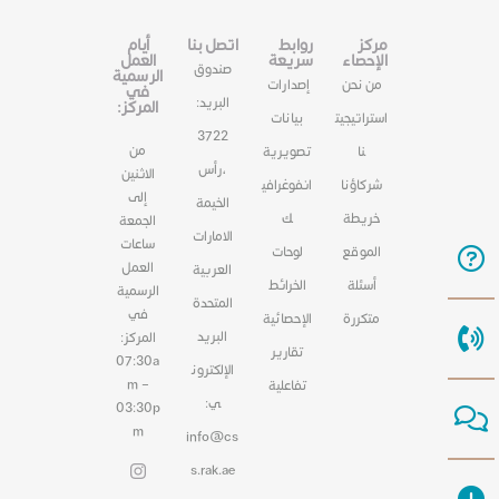
مركز
روابط
اتصل بنا
أيام
الإحصاء
سريعة
العمل
صندوق
الرسمية
من نحن
إصدارات
في
البريد:
المركز:
استراتيجيت
بيانات
3722
من
نا
تصويرية
،رأس
الاثنين
شركاؤنا
انفوغرافي
إلى
الخيمة
خريطة
ك
الجمعة
الامارات
ساعات
الموقع
لوحات
العمل
العربية
أسئلة
الخرائط
الرسمية
المتحدة
في
متكررة
الإحصائية
البريد
المركز:
تقارير
07:30a
الإلكترون
m –
تفاعلية
ي:
03:30p
m
info@cs
s.rak.ae