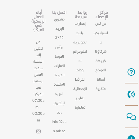
مركز
روابط
اتصل بنا
أيام
الإحصاء
سريعة
العمل
صندوق
الرسمية
من نحن
إصدارات
في
البريد:
المركز:
استراتيجيت
بيانات
3722
من
نا
تصويرية
،رأس
الاثنين
شركاؤنا
انفوغرافي
إلى
الخيمة
خريطة
ك
الجمعة
الامارات
ساعات
الموقع
لوحات
العمل
العربية
أسئلة
الخرائط
الرسمية
المتحدة
في
متكررة
الإحصائية
البريد
المركز:
تقارير
07:30a
الإلكترون
m –
تفاعلية
ي:
03:30p
m
info@cs
s.rak.ae