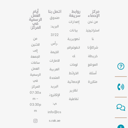
مركز
روابط
اتصل بنا
أيام
الإحصاء
سريعة
العمل
صندوق
الرسمية
من نحن
إصدارات
في
البريد:
المركز:
استراتيجيت
بيانات
3722
من
نا
تصويرية
،رأس
الاثنين
شركاؤنا
انفوغرافي
إلى
الخيمة
خريطة
ك
الجمعة
الامارات
ساعات
الموقع
لوحات
العمل
العربية
أسئلة
الخرائط
الرسمية
المتحدة
في
متكررة
الإحصائية
البريد
المركز:
تقارير
07:30a
الإلكترون
m –
تفاعلية
ي:
03:30p
m
info@cs
s.rak.ae