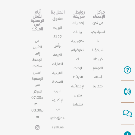
مركز
روابط
اتصل بنا
أيام
الإحصاء
سريعة
العمل
صندوق
الرسمية
من نحن
إصدارات
في
البريد:
المركز:
استراتيجيت
بيانات
3722
من
نا
تصويرية
،رأس
الاثنين
شركاؤنا
انفوغرافي
إلى
الخيمة
خريطة
ك
الجمعة
الامارات
ساعات
الموقع
لوحات
العمل
العربية
أسئلة
الخرائط
الرسمية
المتحدة
في
متكررة
الإحصائية
البريد
المركز:
تقارير
07:30a
الإلكترون
m –
تفاعلية
ي:
03:30p
m
info@cs
s.rak.ae