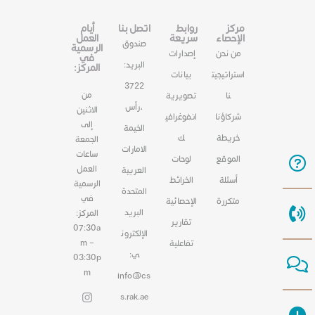
مركز
روابط
اتصل بنا
أيام
الإحصاء
سريعة
العمل
صندوق
الرسمية
من نحن
إصدارات
في
البريد:
المركز:
استراتيجيت
بيانات
3722
من
نا
تصويرية
،رأس
الاثنين
شركاؤنا
انفوغرافي
إلى
الخيمة
خريطة
ك
الجمعة
الامارات
ساعات
الموقع
لوحات
العمل
العربية
أسئلة
الخرائط
الرسمية
المتحدة
في
متكررة
الإحصائية
البريد
المركز:
تقارير
07:30a
الإلكترون
m –
تفاعلية
ي:
03:30p
m
info@cs
s.rak.ae