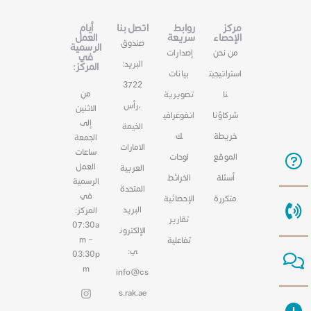
مركز
روابط
اتصل بنا
أيام
الإحصاء
سريعة
العمل
صندوق
الرسمية
من نحن
إصدارات
في
البريد:
المركز:
استراتيجيت
بيانات
3722
من
نا
تصويرية
،رأس
الاثنين
شركاؤنا
انفوغرافي
إلى
الخيمة
خريطة
ك
الجمعة
الامارات
ساعات
الموقع
لوحات
العمل
العربية
أسئلة
الخرائط
الرسمية
المتحدة
في
متكررة
الإحصائية
البريد
المركز:
تقارير
07:30a
الإلكترون
m –
تفاعلية
ي:
03:30p
m
info@cs
s.rak.ae