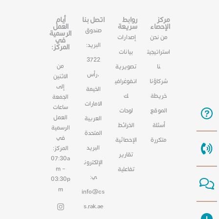
مركز
روابط
اتصل بنا
أيام
الإحصاء
سريعة
العمل
صندوق
الرسمية
من نحن
إصدارات
في
البريد:
المركز:
استراتيجيت
بيانات
3722
من
نا
تصويرية
،رأس
الاثنين
شركاؤنا
انفوغرافي
إلى
الخيمة
خريطة
ك
الجمعة
الامارات
ساعات
الموقع
لوحات
العمل
العربية
أسئلة
الخرائط
الرسمية
المتحدة
في
متكررة
الإحصائية
البريد
المركز:
تقارير
07:30a
الإلكترون
m –
تفاعلية
ي:
03:30p
m
info@cs
s.rak.ae