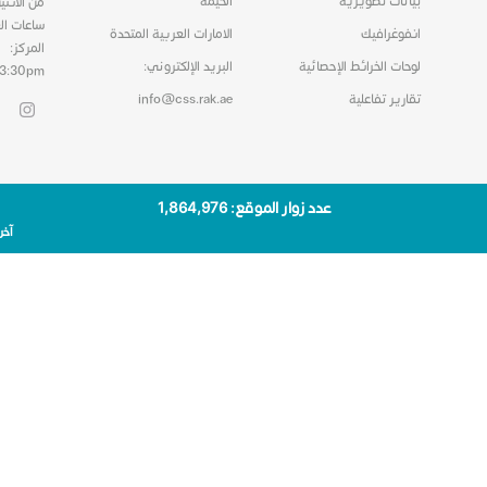
بيانات تصويرية
الخيمة
من الاثني
ساعات ال
انفوغرافيك
الامارات العربية المتحدة
المركز:
لوحات الخرائط الإحصائية
البريد الإلكتروني:
03:30pm
تقارير تفاعلية
info@css.rak.ae
عدد زوار الموقع: 1٬864٬976
آخر