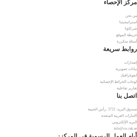
مركز الإحصاء
من نحن
استراتيجيتنا
شركاؤنا
خريطة الموقع
أسئلة متكررة
روابط سريعة
إصدارات
بيانات تصويرية
انفوغرافيك
لوحات الخرائط الإحصائية
تقارير تفاعلية
اتصل بنا
صندوق البريد: 3722 ،رأس الخيمة
الامارات العربية المتحدة
البريد الإلكتروني:
info@css.rak.ae
أيام العمل الرسمية في المركز: