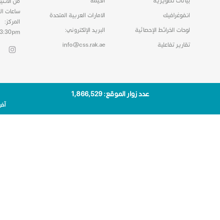
بيانات تصويرية
الخيمة
من الاثني
ساعات ال
انفوغرافيك
الامارات العربية المتحدة
المركز:
لوحات الخرائط الإحصائية
البريد الإلكتروني:
03:30pm
تقارير تفاعلية
info@css.rak.ae
عدد زوار الموقع: 1٬866٬529
آخر