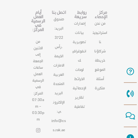
مركز
روابط
اتصل بنا
أيام
الإحصاء
سريعة
العمل
صندوق
الرسمية
من نحن
إصدارات
في
البريد:
المركز:
استراتيجيت
بيانات
3722
من
نا
تصويرية
،رأس
الاثنين
شركاؤنا
انفوغرافي
إلى
الخيمة
خريطة
ك
الجمعة
الامارات
ساعات
الموقع
لوحات
العمل
العربية
أسئلة
الخرائط
الرسمية
المتحدة
في
متكررة
الإحصائية
البريد
المركز:
تقارير
07:30a
الإلكترون
m –
تفاعلية
ي:
03:30p
m
info@cs
s.rak.ae