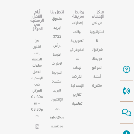
مركز
روابط
اتصل بنا
أيام
الإحصاء
سريعة
العمل
صندوق
الرسمية
من نحن
إصدارات
في
البريد:
المركز:
استراتيجيت
بيانات
3722
من
نا
تصويرية
،رأس
الاثنين
شركاؤنا
انفوغرافي
إلى
الخيمة
خريطة
ك
الجمعة
الامارات
ساعات
الموقع
لوحات
العمل
العربية
أسئلة
الخرائط
الرسمية
المتحدة
في
متكررة
الإحصائية
البريد
المركز:
تقارير
07:30a
الإلكترون
m –
تفاعلية
ي:
03:30p
m
info@cs
s.rak.ae