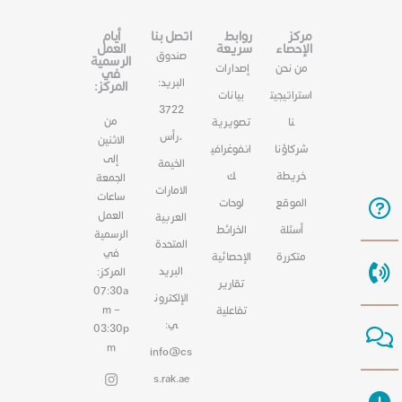
مركز
روابط
اتصل بنا
أيام
الإحصاء
سريعة
العمل
صندوق
الرسمية
من نحن
إصدارات
في
البريد:
المركز:
استراتيجيت
بيانات
3722
من
نا
تصويرية
،رأس
الاثنين
شركاؤنا
انفوغرافي
إلى
الخيمة
خريطة
ك
الجمعة
الامارات
ساعات
الموقع
لوحات
العمل
العربية
أسئلة
الخرائط
الرسمية
المتحدة
في
متكررة
الإحصائية
البريد
المركز:
تقارير
07:30a
الإلكترون
m –
تفاعلية
ي:
03:30p
m
info@cs
s.rak.ae