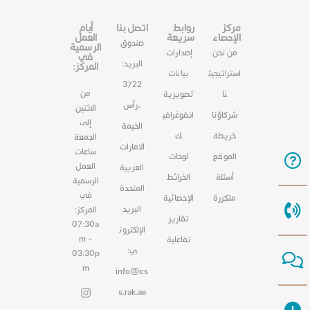
مركز
روابط
اتصل بنا
أيام
الإحصاء
سريعة
العمل
صندوق
الرسمية
من نحن
إصدارات
في
البريد:
المركز:
استراتيجيت
بيانات
3722
من
نا
تصويرية
،رأس
الاثنين
شركاؤنا
انفوغرافي
إلى
الخيمة
خريطة
ك
الجمعة
الامارات
ساعات
الموقع
لوحات
العمل
العربية
أسئلة
الخرائط
الرسمية
المتحدة
في
متكررة
الإحصائية
البريد
المركز:
تقارير
07:30a
الإلكترون
m –
تفاعلية
ي:
03:30p
m
info@cs
s.rak.ae